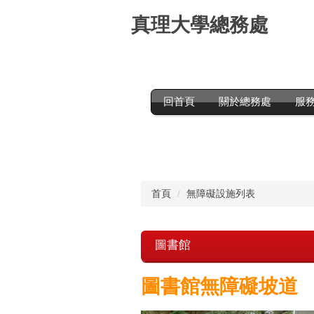
跳
真理大學總務處
到
主
要
內
容
區
回首頁
關於總務處
服
首頁
無障礙設施列表
圖書館
圖書館無障礙坡道