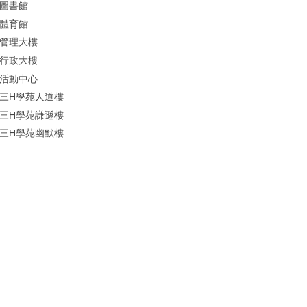
圖書館
體育館
管理大樓
行政大樓
活動中心
三H學苑人道樓
三H學苑謙遜樓
三H學苑幽默樓