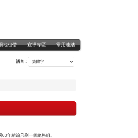
場地租借
宣導專區
常用連結
語言：
國60年縮編只剩一個總務組。