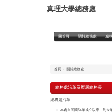
跳
真理大學總務處
到
主
要
內
容
區
回首頁
關於總務處
服
首頁
關於總務處
總務處沿革及歷屆總務長
總務處沿革
本處自民國54年成立以來，到今