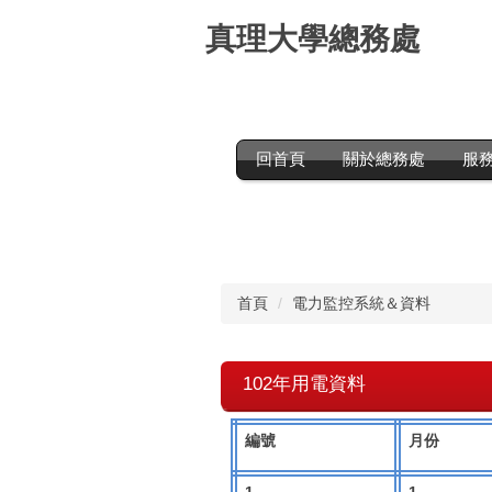
跳
真理大學總務處
到
主
要
內
容
區
回首頁
關於總務處
服
首頁
電力監控系統＆資料
102年用電資料
編號
月份