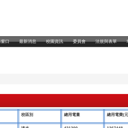
務窗口
最新消息
校園資訊
委員會
法規與表單
(
校區別
總用電量
總用電費