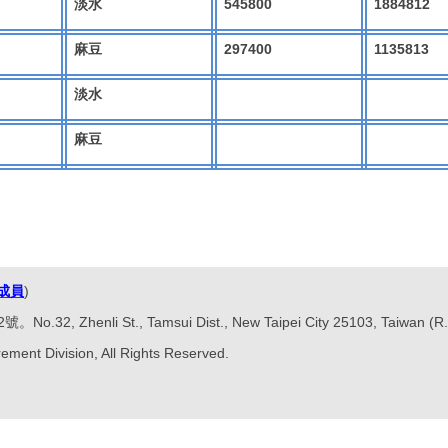
545800
1884812
淡水
297400
1135813
麻豆
淡水
麻豆
成員
)
Zhenli St., Tamsui Dist., New Taipei City 25103, Taiwan (R.
ement Division, All Rights Reserved.