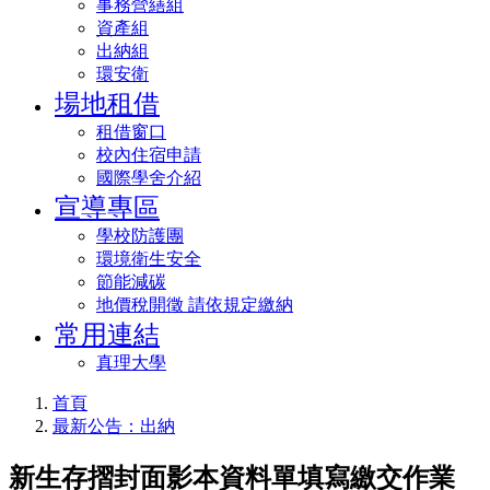
事務營繕組
資產組
出納組
環安衛
場地租借
租借窗口
校內住宿申請
國際學舍介紹
宣導專區
學校防護團
環境衛生安全
節能減碳
地價稅開徵 請依規定繳納
常用連結
真理大學
首頁
最新公告：出納
新生存摺封面影本資料單填寫繳交作業